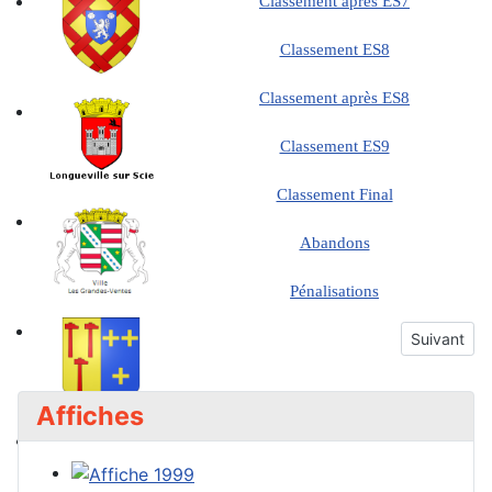
Classement après ES7
Classement ES8
Classement après ES8
Classement ES9
Classement Final
Abandons
Pénalisations
Article sui
Suivant
Affiches