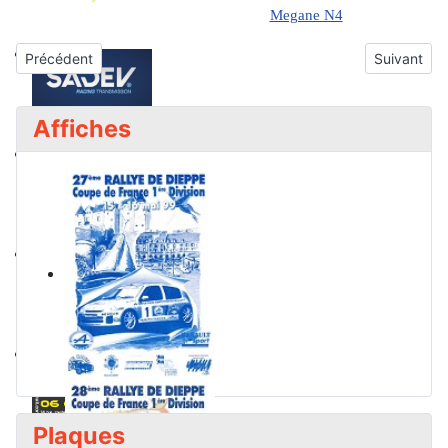
Megane N4
Article précédent : 43ème Rallye du Pays de Dieppe
Article sui
Précédent
Suivant
Affiches
Plaques