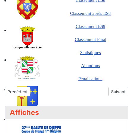
Classement ES8
Classement après ES8
Classement ES9
Classement Final
Statistiques
Abandons
Pénalisations
Article précédent : 51ème Rallye de Dieppe Normandie
Article su
Précédent
Suivant
Affiches