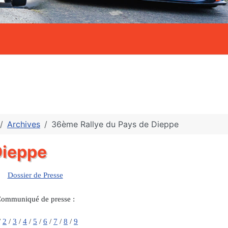
Archives
36ème Rallye du Pays de Dieppe
Dieppe
Dossier de Presse
ommuniqué de presse :
/
2
/
3
/
4
/
5
/
6
/
7
/
8
/
9