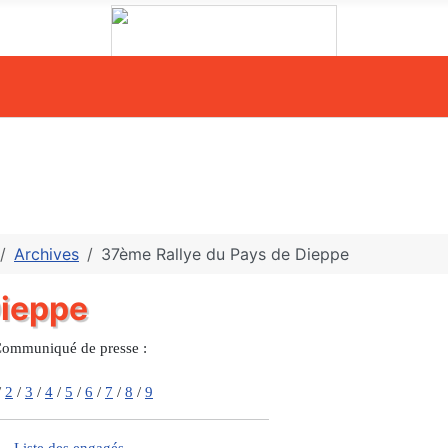
Archives
37ème Rallye du Pays de Dieppe
Dieppe
ommuniqué de presse :
/
2
/
3
/
4
/
5
/
6
/
7
/
8
/
9