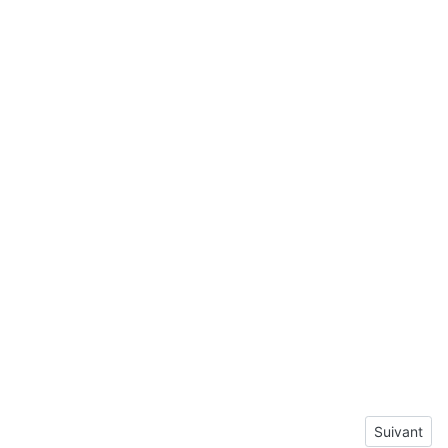
Article sui
Suivant